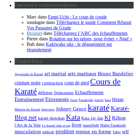
Derniers commentaires
Marc
dans
Empi Uchi : Le coup de coude
soudagne
dans
Téléchargez le guide Comment Réussir
Vos Passages de Grade
Broquet
dans
Téléchargez l’ABC des échauffements
Pierre
dans
Rotation sur les talons, pour éviter « Nigé »
Bah
dans
Kakiwake uke : le dégagement sur
étranglement
Étiquettes
arts martiaux
art martial
Bruno Bandelier
Apprendre le Karaté
Cours de
ceinture noire
coup de pied
contraction
Karaté
Echauffements
défense
Déplacements
Entrainement
Etirements
Heian
fouet
Funakoshi
guerre
hara
karaté
Karaté-
Johnny Gence
Histoire du Karaté
Interview
Kata
Blog.net
KI
Kihon
karaté shotokan
Kata 1er dan
livre
l'Art de la Voie
masterfight
Maître Funakoshi
Le karaté clair et net
position
remise en forme
musculation
self
méthode
Sabre