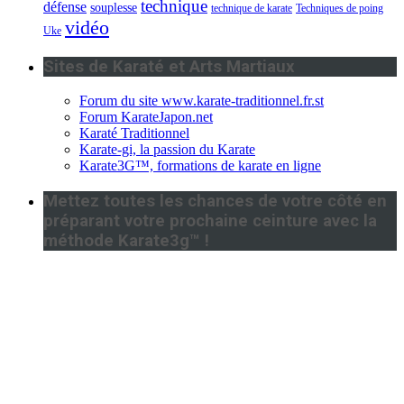
technique
défense
souplesse
technique de karate
Techniques de poing
vidéo
Uke
Sites de Karaté et Arts Martiaux
Forum du site www.karate-traditionnel.fr.st
Forum KarateJapon.net
Karaté Traditionnel
Karate-gi, la passion du Karate
Karate3G™, formations de karate en ligne
Mettez toutes les chances de votre côté en
préparant votre prochaine ceinture avec la
méthode Karate3g™ !