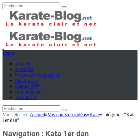
Menu
Accueil
A propos
Nouveau ? Cliquez ici
Plan du site
Karate3G™
Ils témoignent…
Vu à la TV
Vous êtes ici :
Accueil
»
Vos cours en vidéos
»
Kata
»
Catégorie : "Kata
1er dan"
Navigation :
Kata 1er dan