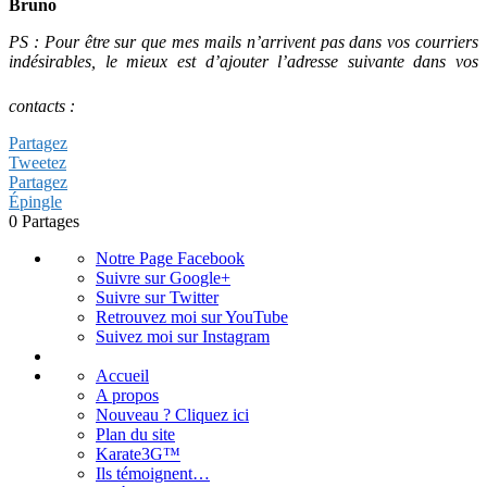
Bruno
PS : Pour être sur que mes mails n’arrivent pas dans vos courriers
indésirables, le mieux est d’ajouter l’adresse suivante dans vos
contacts :
Partagez
Tweetez
Partagez
Épingle
0
Partages
Notre Page Facebook
Suivre sur Google+
Suivre sur Twitter
Retrouvez moi sur YouTube
Suivez moi sur Instagram
Accueil
A propos
Nouveau ? Cliquez ici
Plan du site
Karate3G™
Ils témoignent…