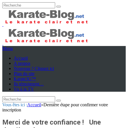
Menu
Accueil
A propos
Nouveau ? Cliquez ici
Plan du site
Karate3G™
Ils témoignent…
Vu à la TV
Vous êtes ici :
Accueil
»
Dernière étape pour confirmer votre
inscription
Merci de votre confiance
! Une